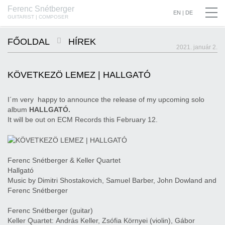
Ferenc Snétberger
SNÉTBERGER | JORMIN | BARON © SZILVIA CSIBI, MÜPA BUDAPEST
EN
|
DE
GUITARIST | COMPOSER
FŐOLDAL
HÍREK
2021. január 2.
KÖVETKEZÖ LEMEZ | HALLGATÓ
I´m very happy to announce the release of my upcoming solo
album
HALLGATÓ.
It will be out on ECM Records this February 12.
Ferenc Snétberger & Keller Quartet
Hallgató
Music by Dimitri Shostakovich, Samuel Barber, John Dowland and
Ferenc Snétberger
Ferenc Snétberger (guitar)
Keller Quartet: András Keller, Zsófia Környei (violin), Gábor