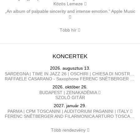
Közös Lemeze
„An album of palpable sincerity and intense emotion.“ Apple Music
Több hír
KONCERTEK
2026. augusztus 13.
SARDEGNA | TIME IN JAZZ 26 | OSCHIRI | CHIESA DI NOSTRA SIGNORA DI CASTRO | OLASZORZÁG
RAFFAELE CASARANO - Saxophone FERENC SNÉTBERGER​ - Guitar
2026. október 26.
BUDAPEST | ZENAKADÉMIA
SZOLÓ GITÁR
2027. január 29.
PARMA | CPM TOSCANINI | AUDITORIUM PAGANINI | ITALY
FERENC SNÉTBERGER AND FILARMONICA ARTURO TOSCANINI GEORGE PEHLIVANIAN direttore FERENC SNÉTBERGER chitarra BARTÓK Danze popolari rumene SNÉTBERGER Concerto per chitarra e orchestra, In Memory of my People SMETANA La Moldava, da Má Vlast (La mia patria) BRAHMS Danze ungheresi n. 1, 3, 5, 6, 7, 10
Több rendezvény