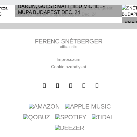
SNÉTBERGER | ANDERS JORMIN | JOEY
BARON, GUEST: MATTHIEU MICHEL -
MÜPA BUDAPEST DEC. 24
SNÉT
Y,
| MÜ
FERENC SNÉTBERGER
5
official site
Impresszum
Cookie szabályzat