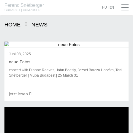
Ferenc Snétberger
SNÉTBERGER | JORMIN | BARON © SZILVIA CSIBI, MÜPA BUDAPEST
HU
|
EN
GUITARIST | COMPOSER
HOME
NEWS
Juni 08, 2025
neue Fotos
concert with Dianne Reeves, John Beasly, Jozsef Barcza Horváth, Toni
Snétberger | Müpa Budapest | 25 March 31
jetzt lesen