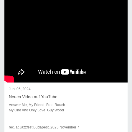
Juni 05, 2024
Neues Video auf YouTube
Answer Me, My Friend, Fred Rauch
My One And Only Love, Guy Wood
rec. at Jazzfest Budapest, 2023 November 7