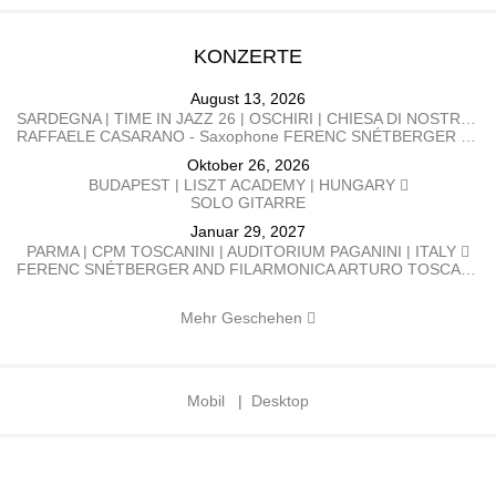
KONZERTE
August 13, 2026
SARDEGNA | TIME IN JAZZ 26 | OSCHIRI | CHIESA DI NOSTRA SIGNORA DI CASTRO | ITALY
RAFFAELE CASARANO - Saxophone FERENC SNÉTBERGER​ - Guitar
Oktober 26, 2026
BUDAPEST | LISZT ACADEMY | HUNGARY
SOLO GITARRE
Januar 29, 2027
PARMA | CPM TOSCANINI | AUDITORIUM PAGANINI | ITALY
FERENC SNÉTBERGER AND FILARMONICA ARTURO TOSCANINI GEORGE PEHLIVANIAN direttore FERENC SNÉTBERGER chitarra BARTÓK Danze popolari rumene SNÉTBERGER Concerto per chitarra e orchestra, In Memory of my People SMETANA La Moldava, da Má Vlast (La mia patria) BRAHMS Danze ungheresi n. 1, 3, 5, 6, 7, 10
Mehr Geschehen
Mobil
|
Desktop