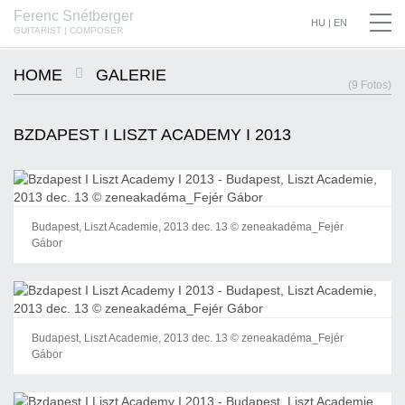
Ferenc Snétberger
SNÉTBERGER | JORMIN | BARON © SZILVIA CSIBI, MÜPA BUDAPEST
HU
|
EN
GUITARIST | COMPOSER
HOME
GALERIE
(9 Fotos)
BZDAPEST I LISZT ACADEMY I 2013
Budapest, Liszt Academie, 2013 dec. 13 © zeneakadéma_Fejér
Gábor
Budapest, Liszt Academie, 2013 dec. 13 © zeneakadéma_Fejér
Gábor