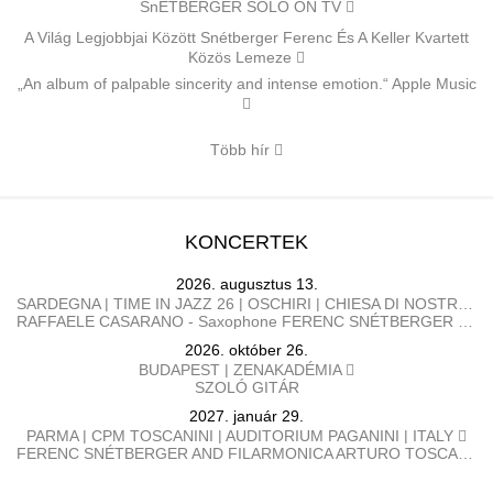
SnÉTBERGER SOLO ON TV
A Világ Legjobbjai Között Snétberger Ferenc És A Keller Kvartett
Közös Lemeze
„An album of palpable sincerity and intense emotion.“ Apple Music
Több hír
KONCERTEK
2026. augusztus 13.
SARDEGNA | TIME IN JAZZ 26 | OSCHIRI | CHIESA DI NOSTRA SIGNORA DI CASTRO | OLASZORZÁG
RAFFAELE CASARANO - Saxophone FERENC SNÉTBERGER​ - Guitar
2026. október 26.
BUDAPEST | ZENAKADÉMIA
SZOLÓ GITÁR
2027. január 29.
PARMA | CPM TOSCANINI | AUDITORIUM PAGANINI | ITALY
FERENC SNÉTBERGER AND FILARMONICA ARTURO TOSCANINI GEORGE PEHLIVANIAN direttore FERENC SNÉTBERGER chitarra BARTÓK Danze popolari rumene SNÉTBERGER Concerto per chitarra e orchestra, In Memory of my People SMETANA La Moldava, da Má Vlast (La mia patria) BRAHMS Danze ungheresi n. 1, 3, 5, 6, 7, 10