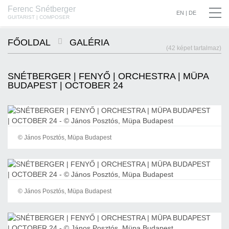
Ferenc Snétberger
SNÉTBERGER | JORMIN | BARON © SZILVIA CSIBI, MÜPA BUDAPEST
EN
|
DE
GUITARIST | COMPOSER
FŐOLDAL
GALÉRIA
(42 képet tartalmaz)
SNÉTBERGER | FENYŐ | ORCHESTRA | MÜPA
BUDAPEST | OCTOBER 24
© János Posztós, Müpa Budapest
© János Posztós, Müpa Budapest