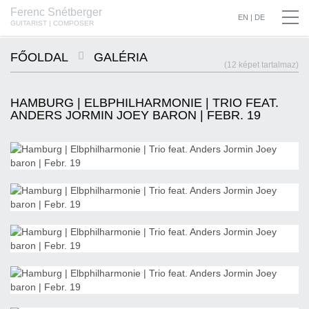
Ferenc Snétberger
SNÉTBERGER | JORMIN | BARON © SZILVIA CSIBI, MÜPA BUDAPEST
EN
|
DE
GUITARIST | COMPOSER
FŐOLDAL
GALÉRIA
(12 képet tartalmaz)
HAMBURG | ELBPHILHARMONIE | TRIO FEAT.
ANDERS JORMIN JOEY BARON | FEBR. 19