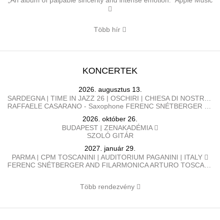
„An album of palpable sincerity and intense emotion.“ Apple Music
Több hír
KONCERTEK
2026. augusztus 13.
SARDEGNA | TIME IN JAZZ 26 | OSCHIRI | CHIESA DI NOSTRA SIGNORA DI CASTRO | OLASZORZÁG
RAFFAELE CASARANO - Saxophone FERENC SNÉTBERGER​ - Guitar
2026. október 26.
BUDAPEST | ZENAKADÉMIA
SZOLÓ GITÁR
2027. január 29.
PARMA | CPM TOSCANINI | AUDITORIUM PAGANINI | ITALY
FERENC SNÉTBERGER AND FILARMONICA ARTURO TOSCANINI GEORGE PEHLIVANIAN direttore FERENC SNÉTBERGER chitarra BARTÓK Danze popolari rumene SNÉTBERGER Concerto per chitarra e orchestra, In Memory of my People SMETANA La Moldava, da Má Vlast (La mia patria) BRAHMS Danze ungheresi n. 1, 3, 5, 6, 7, 10
Több rendezvény