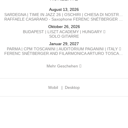
August 13, 2026
SARDEGNA | TIME IN JAZZ 26 | OSCHIRI | CHIESA DI NOSTRA SIGNORA DI CASTRO | ITALY
RAFFAELE CASARANO - Saxophone FERENC SNÉTBERGER​ - Guitar
Oktober 26, 2026
BUDAPEST | LISZT ACADEMY | HUNGARY
SOLO GITARRE
Januar 29, 2027
PARMA | CPM TOSCANINI | AUDITORIUM PAGANINI | ITALY
FERENC SNÉTBERGER AND FILARMONICA ARTURO TOSCANINI GEORGE PEHLIVANIAN direttore FERENC SNÉTBERGER chitarra BARTÓK Danze popolari rumene SNÉTBERGER Concerto per chitarra e orchestra, In Memory of my People SMETANA La Moldava, da Má Vlast (La mia patria) BRAHMS Danze ungheresi n. 1, 3, 5, 6, 7, 10
Mehr Geschehen
Mobil
|
Desktop