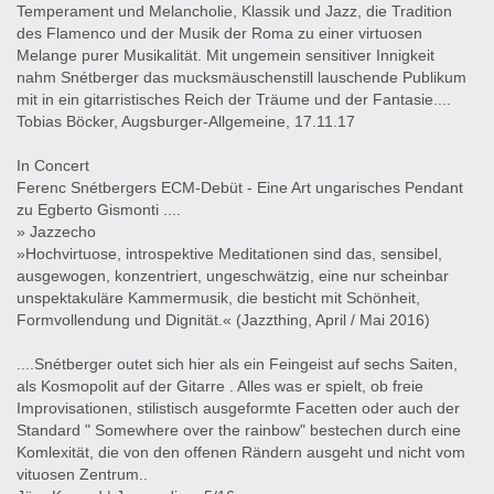
Temperament und Melancholie, Klassik und Jazz, die Tradition
des Flamenco und der Musik der Roma zu einer virtuosen
Melange purer Musikalität. Mit ungemein sensitiver Innigkeit
nahm Snétberger das mucksmäuschenstill lauschende Publikum
mit in ein gitarristisches Reich der Träume und der Fantasie....
Tobias Böcker, Augsburger-Allgemeine, 17.11.17
In Concert
Ferenc Snétbergers ECM-Debüt - Eine Art ungarisches Pendant
zu Egberto Gismonti ....
» Jazzecho
»Hochvirtuose, introspektive Meditationen sind das, sensibel,
ausgewogen, konzentriert, ungeschwätzig, eine nur scheinbar
unspektakuläre Kammermusik, die besticht mit Schönheit,
Formvollendung und Dignität.« (Jazzthing, April / Mai 2016)
....Snétberger outet sich hier als ein Feingeist auf sechs Saiten,
als Kosmopolit auf der Gitarre . Alles was er spielt, ob freie
Improvisationen, stilistisch ausgeformte Facetten oder auch der
Standard " Somewhere over the rainbow" bestechen durch eine
Komlexität, die von den offenen Rändern ausgeht und nicht vom
vituosen Zentrum..