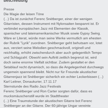
Beschreibung
Presse
Die Magie der leisen Töne
(...) Da ist zunächst Ferenc Snétberger, einer der wenigen
Gitarristen, dessen Instrument mit Nylonsaiten bespannt ist. Er
verbindet europäischen Jazz mit Elementen der Klassik,
spanischer und lateinamerikanischer Musik sowie Gypsy Swing.
Wäre er Literat, würde man seine Werke vermutlich am ehesten
der Rubrik "Lyrik" zuordnen. Snétberger geht behutsam vor, lotet
aus, verziert seine Melodien geschmackvoll, originell und
reichhaltig, erhöht zwischendurch aber auch gelegentlich Tempo
und Schlagzahl. Obwohl sein Auftritt zeitlich begrenzt ist, wird
doch seine enorme Vielfalt sichtbar. Zudem gestaltet er den
Setablauf recht dynamisch, so dass die Angelegenheit durchwegs
ungemein spannend bleibt. Nicht nur für Freunde akustischer
Gitarrenjazz ist Snétberger sicherlich ein echter Leckerbissen (...)
Karl Leitner, Donaukurier, 17.11.17
Sternstunde des Radio Jazz Festivals
Ferenc Snétberger und Ron Carter sorgten dafür, dass es
mucksmäuschenstill wurde im Stadttheater
(...) Eine Traumstunde der akustischen Gitarre bot Ferenc
Snétberger an der Gitarre. Der 60-jährige Ungar vereinte